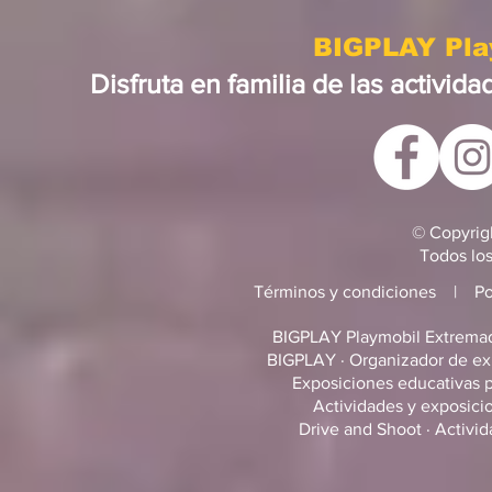
BIGPLAY Pla
Disfruta en familia de las activi
© Copyrig
Todos lo
Términos y condiciones
|
Po
BIGPLAY Playmobil Extremadu
BIGPLAY · Organizador de exp
Exposiciones educativas 
Actividades y exposicio
Drive and Shoot · Activid